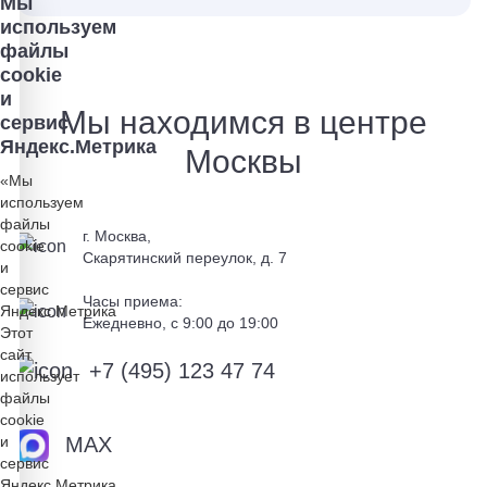
Мы
используем
файлы
cookie
и
Мы находимся в центре
сервис
Яндекс.Метрика
Москвы
«Мы
используем
файлы
г. Москва,
cookie
Скарятинский переулок, д. 7
и
сервис
Часы приема:
Яндекс.Метрика
Ежедневно, c 9:00 до 19:00
Этот
сайт
+7 (495) 123 47 74
использует
файлы
cookie
и
MAX
сервис
Яндекс.Метрика