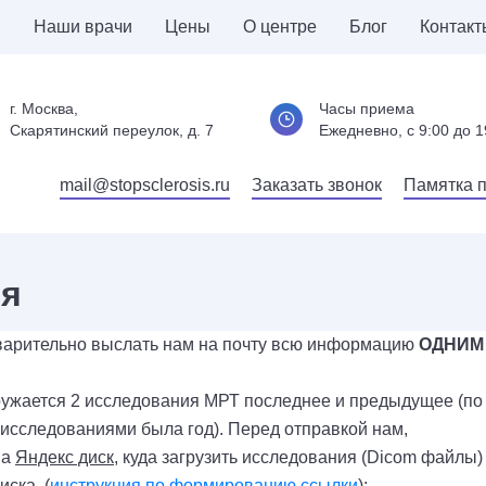
и
Наши врачи
Цены
О центре
Блог
Контакт
г. Москва,
Часы приема
Скарятинский переулок, д. 7
Ежедневно, c 9:00 до 1
mail@stopsclerosis.ru
Заказать звонок
Памятка 
ия
варительно выслать нам на почту всю информацию
ОДНИМ
гружается 2 исследования МРТ последнее и предыдущее (по
исследованиями была год). Перед отправкой нам,
на
Яндекс диск,
куда загрузить исследования (Dicom файлы)
ска. (
инструкция по формированию ссылки
);