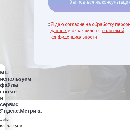
Записаться на консультаци
Я даю
согласие на обработку персо
данных
и ознакомлен с
политикой
конфиденциальности
Мы
используем
файлы
cookie
и
сервис
Яндекс.Метрика
«Мы
используем