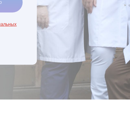
ю
нальных