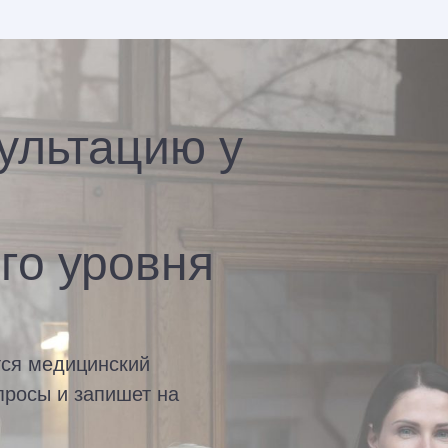
ультацию у
го уровня
тся медицинский
просы и запишет на