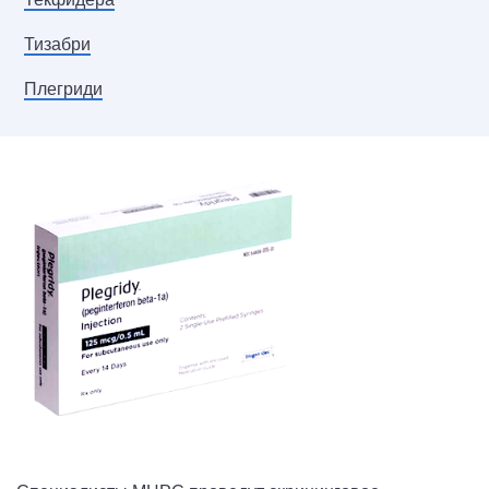
Тизабри
Плегриди