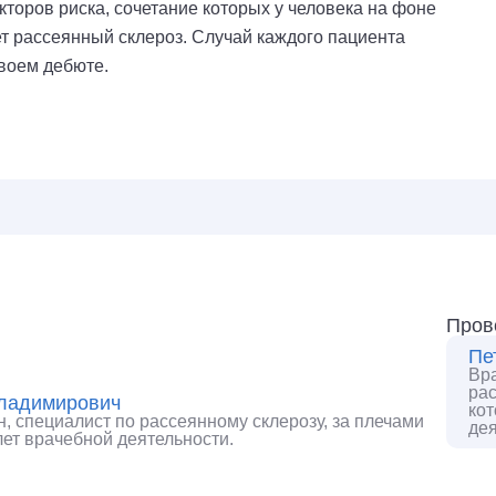
кторов риска, сочетание которых у человека на фоне
 рассеянный склероз. Случай каждого пациента
своем дебюте.
Пров
Пе
Вра
рас
Владимирович
кот
.н, специалист по рассеянному склерозу, за плечами
дея
лет врачебной деятельности.