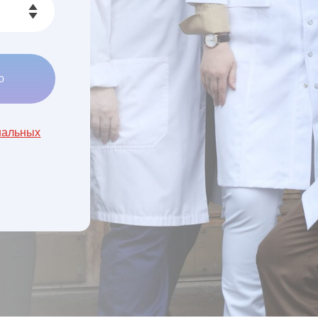
ю
нальных