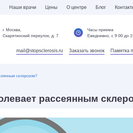
и
Наши врачи
Цены
О центре
Блог
Контакт
г. Москва,
Часы приема
Скарятинский переулок, д. 7
Ежедневно, c 9:00 до 1
mail@stopsclerosis.ru
Заказать звонок
Памятка 
ссеянным склерозом?
олевает рассеянным склер