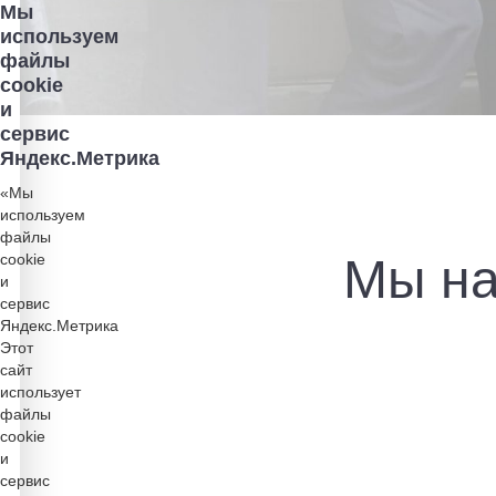
Мы
используем
файлы
cookie
и
сервис
Яндекс.Метрика
«Мы
используем
файлы
cookie
Мы на
и
сервис
Яндекс.Метрика
Этот
сайт
использует
файлы
cookie
и
сервис