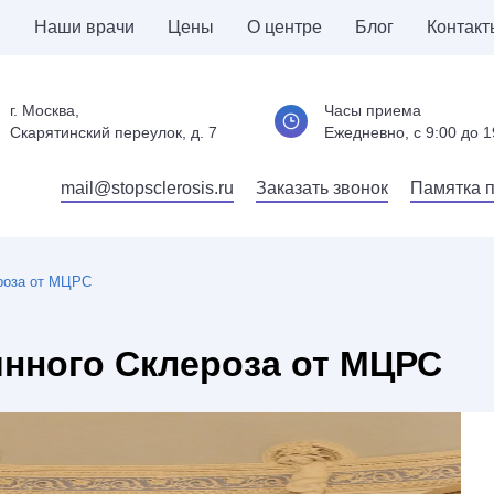
и
Наши врачи
Цены
О центре
Блог
Контакт
г. Москва,
Часы приема
Скарятинский переулок, д. 7
Ежедневно, c 9:00 до 1
mail@stopsclerosis.ru
Заказать звонок
Памятка 
роза от МЦРС
нного Склероза от МЦРС