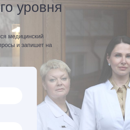
го уровня
тся медицинский
просы и запишет на