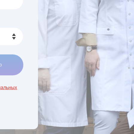
ю
нальных